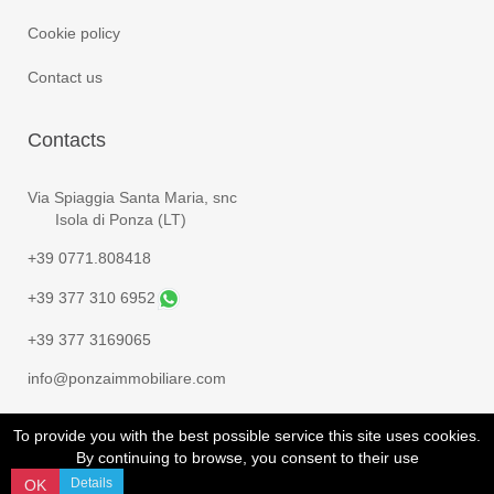
Cookie policy
Contact us
Contacts
Via Spiaggia Santa Maria, snc
Isola di Ponza (LT)
+39 0771.808418
+39 377 310 6952
+39 377 3169065
info@ponzaimmobiliare.com
To provide you with the best possible service this site uses cookies.
By continuing to browse, you consent to their use
Details
OK