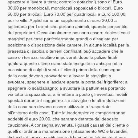
spazzare e lavare a terra; controllo dotazioni) sono di Euro
30,00 per monolocali, monolocali soppalcati o bilocali, Euro
50,00 per trilocali, Euro 70,00 per quadrilocali e Euro 100,00
per le ville. Applichiamo un supplemento di euro 20,00 a
settimana per I clienti che portano animali, quando consentito
dai proprietari. Occasionalmente possono essere richiesti costi
maggiori per case particolarmente grandi o disagiate per
posizione o disposizione delle camere. In alcune località per la
presenza di sabbia o terreni confinanti può accadere che le
case o i terrazzi risultino impolverati dopo le pulizie finali
qualora queste ultime siano state eseguite in anticipo od in
occasione di colpi di vento. I clienti prima della riconsegna
della casa devono provvedere: a lavare le stoviglie; a
svuotare, spegnere e lasciare aperta la porta del frigorifero; a
spegnere lo scaldabagno; a svuotare la pattumiera portando
via tutta la spazzatura; a rimettere a posto gli eventuali mobili
spostati durante il soggiorno. Le stoviglie e le altre dotazioni
della casa non devono essere utilizzate o trasportate
all’esterno della case. Tutte le inadempienze comporteranno
addebiti di euro 20.00, che saranno detratte dal deposito
cauzionale. A consegna avvenuta, i guasti causati dal cliente o
quelli di ordinaria manutenzione (intasamento WC e lavandini,
distacchi di prese, sostituzione di lampadine fulminate, danni