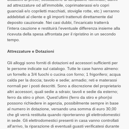
ad attrezzature od all’immobile, coprimaterassi e/o copri
guanciali e/o copriletti macchiati, stoviglie rotte, etc.) verranno
addebitati al cliente e gli importi trattenuti direttamente dal
deposito cauzionale. Nei casi dubbi, l’incaricato tratterrà
l’intera cauzione e restituirà l’eventuale differenza insieme alla
ricevuta della spesa affrontata per il ripristino in un secondo
tempo.
Attrezzature e Dotazioni
Gli alloggi sono forniti di dotazioni ed accessori sufficienti per
le persone indicate sul catalogo. Tutte le case hanno almeno:
un fornello a 3/4 fuochi o cucina con forno; 1 frigorifero; acqua
calda per la doccia; tavolo e sedie; armadio; reti e materassi
normali per i posti descritti. Sono a discrezione del proprietario
altri accessori, quali sedie a sdraio; tavoli e sedie da esterno;
ferro da stiro o phon. Quest'ultimi (ferro da stiro e phon)si
possono richiedere in agenzia, possibilmente sempre in base
al numero in dotazione, versando una somma di euro 30,00
che gli verrà restituita quando riporteranno gli elettrodomestici
in sede. Gli elettrodomestici presenti in casa vanno controllati
all'arrivo, la riparazione di eventuali guasti verificatesi durante