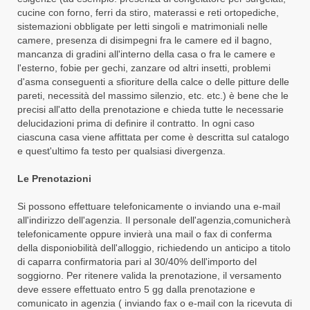
cucine con forno, ferri da stiro, materassi e reti ortopediche,
sistemazioni obbligate per letti singoli e matrimoniali nelle
camere, presenza di disimpegni fra le camere ed il bagno,
mancanza di gradini all'interno della casa o fra le camere e
l'esterno, fobie per gechi, zanzare od altri insetti, problemi
d'asma conseguenti a sfioriture della calce o delle pitture delle
pareti, necessità del massimo silenzio, etc. etc.) è bene che le
precisi all'atto della prenotazione e chieda tutte le necessarie
delucidazioni prima di definire il contratto. In ogni caso
ciascuna casa viene affittata per come è descritta sul catalogo
e quest'ultimo fa testo per qualsiasi divergenza.
Le Prenotazioni
Si possono effettuare telefonicamente o inviando una e-mail
all'indirizzo dell'agenzia. Il personale dell'agenzia,comunicherà
telefonicamente oppure invierà una mail o fax di conferma
della disponiobilità dell'alloggio, richiedendo un anticipo a titolo
di caparra confirmatoria pari al 30/40% dell'importo del
soggiorno. Per ritenere valida la prenotazione, il versamento
deve essere effettuato entro 5 gg dalla prenotazione e
comunicato in agenzia ( inviando fax o e-mail con la ricevuta di