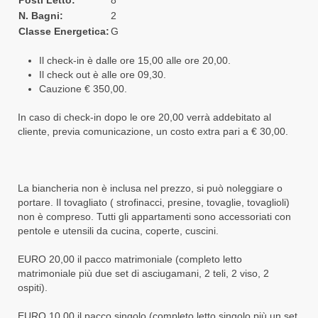
N. Bagni:
2
Classe Energetica:
G
Il check-in è dalle ore 15,00 alle ore 20,00.
Il check out è alle ore 09,30.
Cauzione € 350,00.
In caso di check-in dopo le ore 20,00 verrà addebitato al
cliente, previa comunicazione, un costo extra pari a € 30,00.
La biancheria non è inclusa nel prezzo, si può noleggiare o
portare. Il tovagliato ( strofinacci, presine, tovaglie, tovaglioli)
non è compreso. Tutti gli appartamenti sono accessoriati con
pentole e utensili da cucina, coperte, cuscini.
EURO 20,00 il pacco matrimoniale (completo letto
matrimoniale più due set di asciugamani, 2 teli, 2 viso, 2
ospiti).
EURO 10,00 il pacco singolo (completo letto singolo più un set