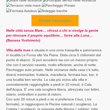
Richiedi Informazioni
Nelle città senza Mare… chissà a chi si rivolge la gente
per ritrovare il proprio equilibrio… forse alla Luna…
(Banana Yoshimoto)
Villa delle rose
è situata in una zona tranquilla e panoramica
in località Le Forna alla Via Piana. Dista circa 5 chilometri dal
punto di sbarco. Si può accedere sia con un mezzo proprio
che con il servizio navetta, molto efficiente, anche di notte.
Parcheggio auto privato. Nelle vicinanze della casa c'è tutto,
diversi minimarket, frutteria, macelleria, fermata bus, bar; è
una località ben servita. La cala più vicina alla villa e
comodamente raggiungibile a piedi in 10 minuti, è Cala
dell'Acqua. E' una cala scogliera libera, attrezzata con lettini,
sdario, ombrelloni e punto di ristoro.
Con solo 20 minuti a piedi o se si preferisce il bus, ( tre
fermate), si raggiungono le Piscine naturali ( scogliera), La
Caletta ( scogliera), la spiaggia della Marina ( sabbia), tutte