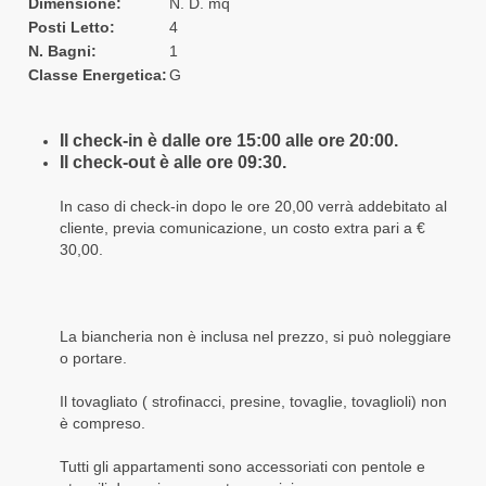
Dimensione:
N. D. mq
Posti Letto:
4
N. Bagni:
1
Classe Energetica:
G
Il check-in è dalle ore 15:00 alle ore 20:00.
Il check-out è alle ore 09:30.
In caso di check-in dopo le ore 20,00 verrà addebitato al
cliente, previa comunicazione, un costo extra pari a €
30,00.
La biancheria non è inclusa nel prezzo, si può noleggiare
o portare.
Il tovagliato ( strofinacci, presine, tovaglie, tovaglioli) non
è compreso.
Tutti gli appartamenti sono accessoriati con pentole e