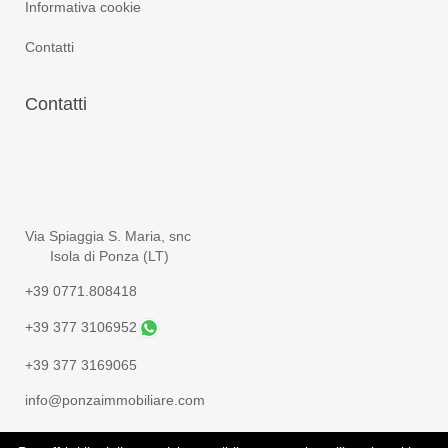
Informativa cookie
Contatti
Contatti
Via Spiaggia S. Maria, snc
Isola di Ponza (LT)
+39 0771.808418
+39 377 3106952
+39 377 3169065
info@ponzaimmobiliare.com