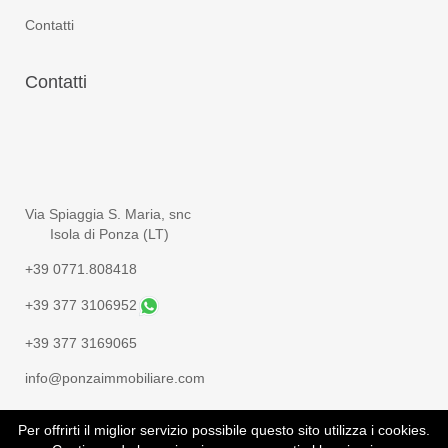
Contatti
Contatti
Via Spiaggia S. Maria, snc
Isola di Ponza (LT)
+39 0771.808418
+39 377 3106952
+39 377 3169065
info@ponzaimmobiliare.com
Per offrirti il miglior servizio possibile questo sito utilizza i cookies.